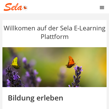
STARTSEITE
Willkomen auf der Sela E-Learning
ONLINE KURSE
Plattform
AROMATHERAPIE
HORMONE
MYKOTHERAPIE
REGISTRIERUNG
Bildung erleben
ANMELDUNG